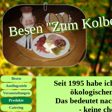
Direkt zum Seiteninhalt
Besen "Zum Kolb
Menü überspringen
Besen
Seit 1995 habe ic
Ausflugsziele
ökologische
Veranstaltungen
Das bedeutet nac
Produkte
- keine c
Catering